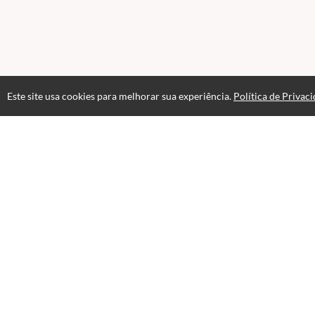
Este site usa cookies para melhorar sua experiência.
Política de Privac
Atendimento
Horário de atendimento das 08h às 17h
+551155486900
+5511996613666
Fale Conosco