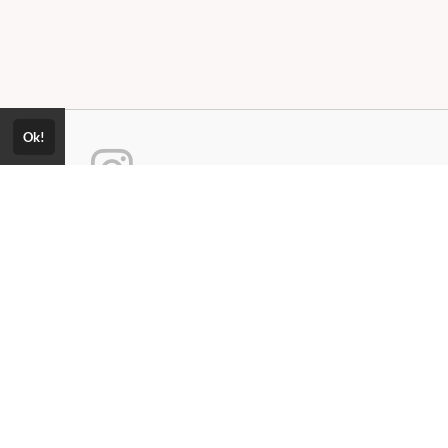
Ok!
Consultar Certificado
Consulte aqui a autenticidade do
ica de Privacidade
certificado.