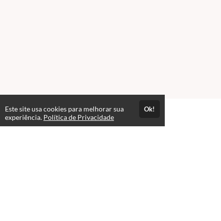
Este site usa cookies para melhorar sua
Ok!
experiência.
Política de Privacidade
Atendimento
Horário de atendimento das 08h às 17h
+551155486900
+5511996613666