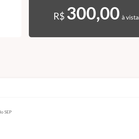
300,00
R$
à vista
do SEP