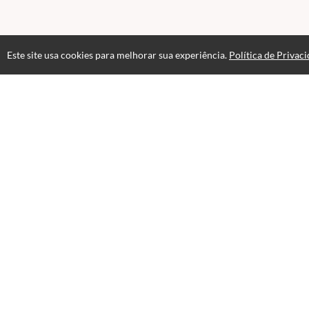
Este site usa cookies para melhorar sua experiência.
Política de Privac
Atendimento
Horário de atendimento das 08h às 17h
+551155486900
+5511996613666
Fale Conosco
CNPJ: 17.271.427/0001-27