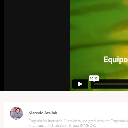
Marcelo Atallah
Engenheiro Industrial Eletricista pós graduado em Engenhari
Segurança do Trabalho | Grupo INMEO®.