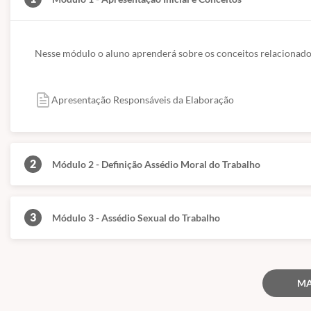
Nesse módulo o aluno aprenderá sobre os conceitos relacionados
Apresentação Responsáveis da Elaboração
2
Módulo 2 - Definição Assédio Moral do Trabalho
3
Módulo 3 - Assédio Sexual do Trabalho
Qualquer pessoa pode participar desse treinamento, bem como os
tra
em vigor.
MA