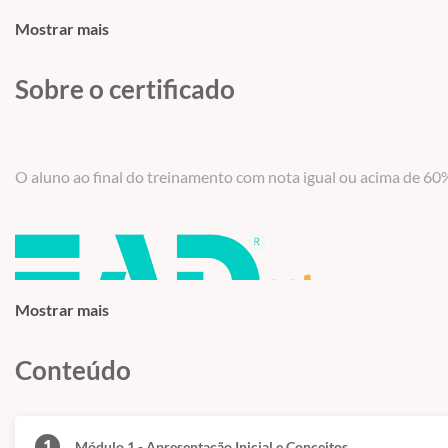
Mostrar mais
Sobre o certificado
O aluno ao final do treinamento com nota igual ou acima de 60%
Versão: by
EADsst
®
| 001.
2025
Mostrar mais
Conteúdo
1
Módulo 1 - Apresentação Inicial e Conceitos