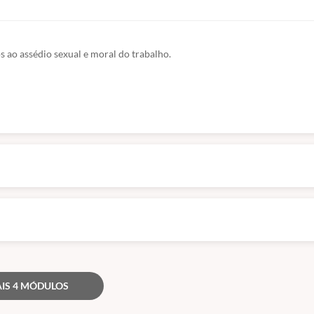
 ao assédio sexual e moral do trabalho.
balhadores das empresas interessadas sobre o referido tema
previsto na 
IS 4 MÓDULOS