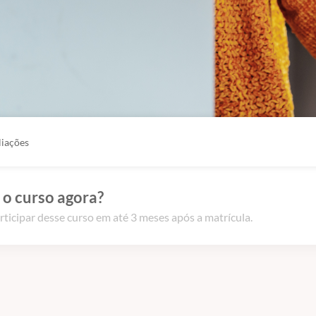
liações
 o curso agora?
rticipar desse curso em até 3 meses após a matrícula.